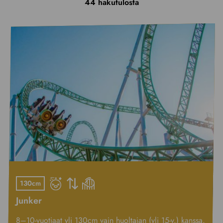
44
hakutulosta
130cm
Junker
8–10-vuotiaat yli 130cm vain huoltajan (yli 15-v.) kanssa.