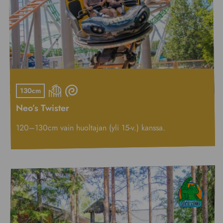
130cm
Neo’s Twister
120–130cm vain huoltajan (yli 15-v.) kanssa.