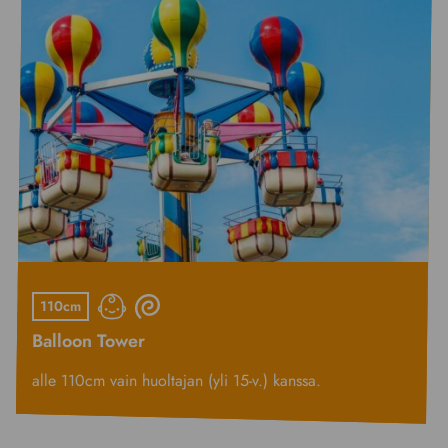
110cm
Balloon Tower
alle 110cm vain huoltajan (yli 15-v.) kanssa.