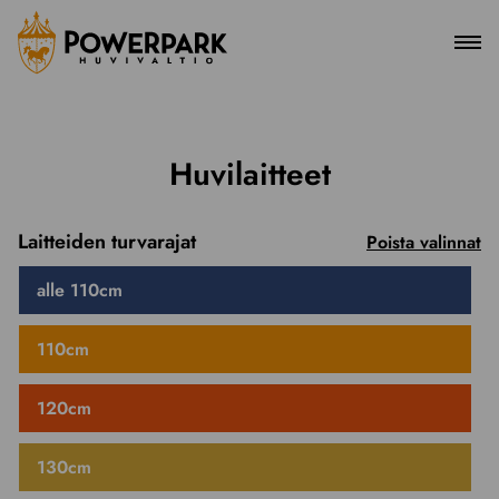
Pääv
Siirry
sisältöön
Huvilaitteet
Laitteiden turvarajat
Poista valinnat
alle 110cm
110cm
120cm
130cm