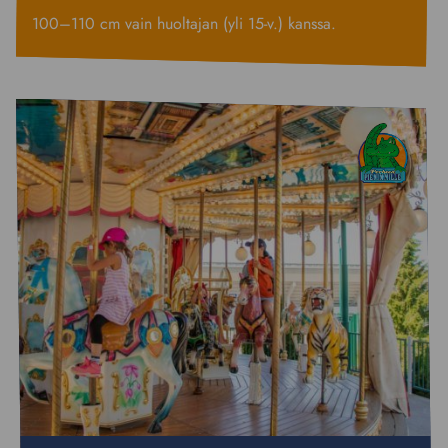
100–110 cm vain huoltajan (yli 15-v.) kanssa.