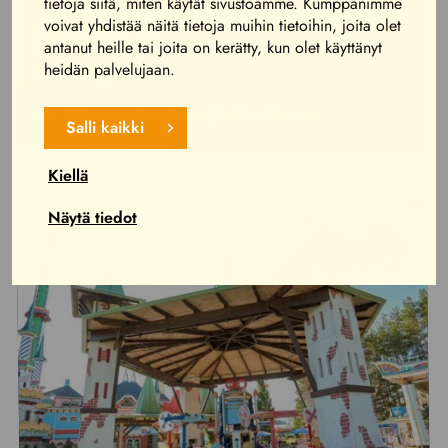
tietoja siitä, miten käytät sivustoamme. Kumppanimme
voivat yhdistää näitä tietoja muihin tietoihin, joita olet
110cm
antanut heille tai joita on kerätty, kun olet käyttänyt
heidän palvelujaan.
Lion King
alle 110cm vain huoltajan (yli 15-v.) kanssa.
Salli kaikki
Kiellä
Näytä tiedot