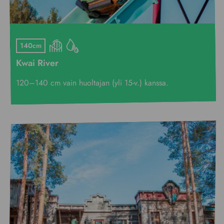
140cm
Kwai River
120–140 cm vain huoltajan (yli 15-v.) kanssa.