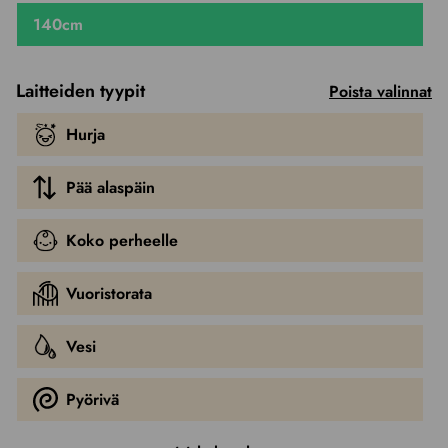
140cm
Laitteiden tyypit
Poista valinnat
Hurja
Pää alaspäin
Koko perheelle
Vuoristorata
Vesi
Pyörivä