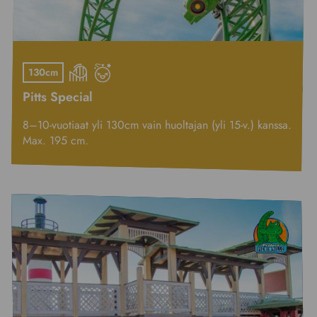
130cm
Pitts Special
8–10-vuotiaat yli 130cm vain huoltajan (yli 15-v.) kanssa.
Max. 195 cm.