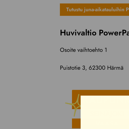
Tutustu juna-aikatauluihin 
Huvivaltio PowerPa
Osoite vaihtoehto 1
Puistotie 3, 62300 Härmä