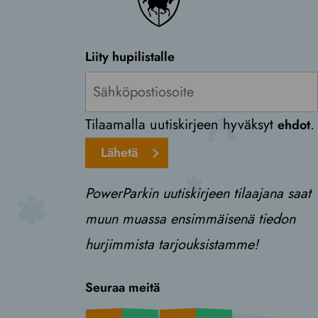
Liity hupilistalle
Tilaamalla uutiskirjeen hyväksyt
.
ehdot
Lähetä
PowerParkin uutiskirjeen tilaajana saat
muun muassa ensimmäisenä tiedon
hurjimmista tarjouksistamme!
Seuraa meitä
Facebook
Instagram
TikTok
Youtube