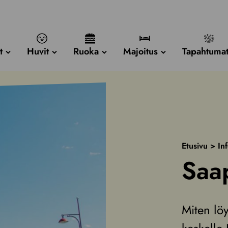
t
Huvit
Ruoka
Majoitus
Tapahtuma
Etusivu
>
In
Saa
Miten lö