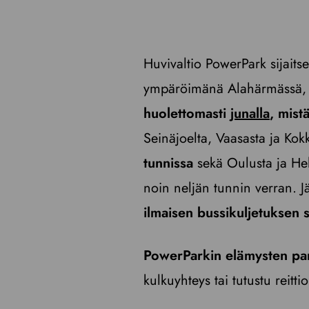
Huvivaltio PowerPark sijait
ympäröimänä Alahärmässä, K
huolettomasti
junalla
, mist
Seinäjoelta, Vaasasta ja Ko
tunnissa
sekä Oulusta ja He
noin neljän tunnin verran. 
ilmaisen bussikuljetuksen 
PowerParkin elämysten parii
kulkuyhteys tai tutustu reitt