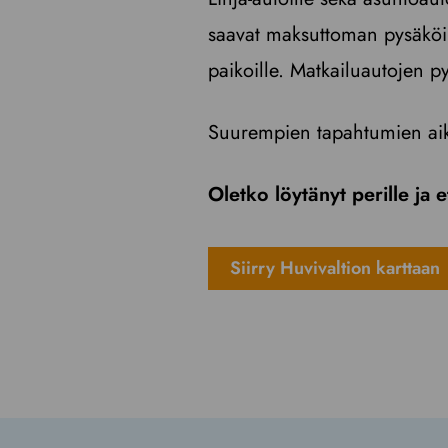
saavat maksuttoman pysäköint
paikoille. Matkailuautojen p
Suurempien tapahtumien aikaa
Oletko löytänyt perille ja e
Siirry Huvivaltion karttaan