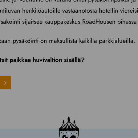
iluvan henkilöautoille vastaanotosta hotellin viereisi
ysäköinti sijaitsee kauppakeskus RoadHousen pihassa o
n pysäköinti on maksullista kaikilla parkkialueilla.
tsit paikkaa huvivaltion sisällä?