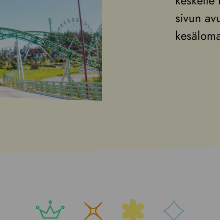
keskelle
sivun avu
kesäloma