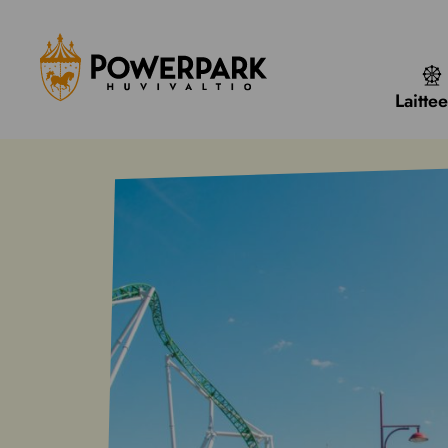
Laittee
Siirry
sisältöön