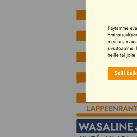
Käytämme eväs
ominaisuuksie
median, mainos
sivustoamme. K
heille tai joit
Salli kai