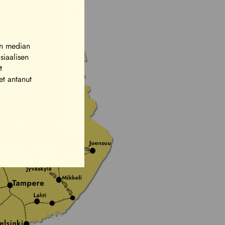
en median
siaalisen
t
et antanut