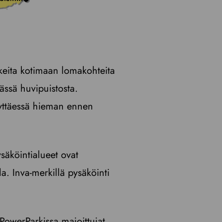
ikeita kotimaan lomakohteita
ässä huvipuistosta.
nyttäessä hieman ennen
säköintialueet ovat
a. Inva-merkillä pysäköinti
 PowerParkissa majoittujat