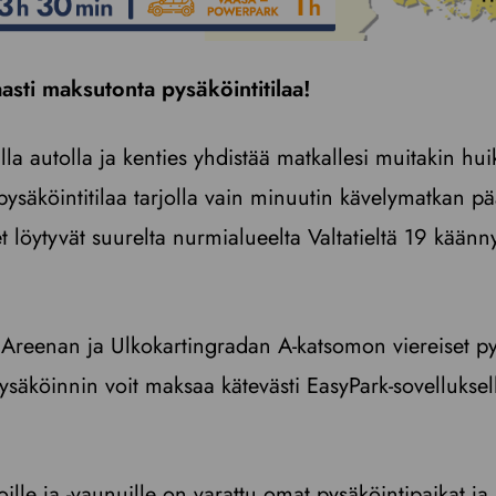
asti maksutonta pysäköintitilaa!
la autolla ja kenties yhdistää matkallesi muitakin hu
 pysäköintitilaa tarjolla vain minuutin kävelymatkan pä
t löytyvät suurelta nurmialueelta Valtatieltä 19 kään
 Areenan ja Ulkokartingradan A-katsomon viereiset py
pysäköinnin voit maksaa kätevästi EasyPark-sovelluksell
oille ja -vaunuille on varattu omat pysäköintipaikat ja