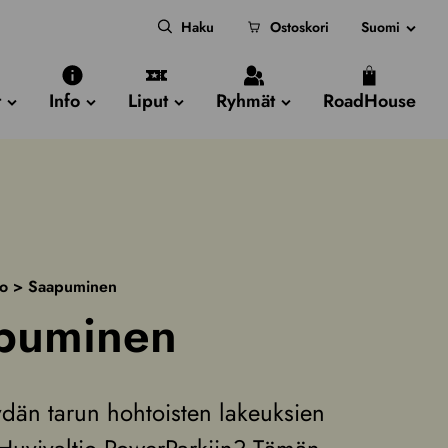
Haku
Ostoskori
Suomi
t
Info
Liput
Ryhmät
RoadHouse
fo
>
Saapuminen
puminen
ydän tarun hohtoisten lakeuksien