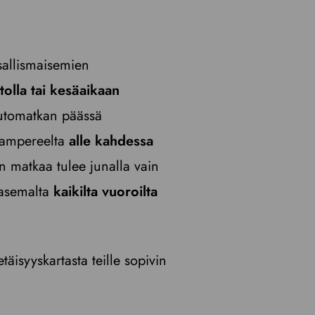
sallismaisemien
tolla tai kesäaikaan
automatkan päässä
 Tampereelta
alle kahdessa
in matkaa tulee junalla vain
-asemalta
kaikilta vuoroilta
täisyyskartasta teille sopivin