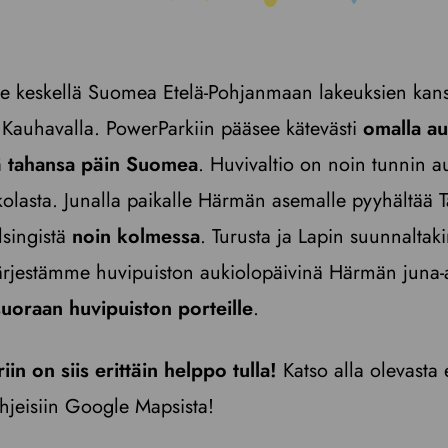
see keskellä Suomea Etelä-Pohjanmaan lakeuksien kan
auhavalla. PowerParkiin pääsee kätevästi
omalla au
ä tahansa päin Suomea
. Huvivaltio on noin tunnin 
kkolasta. Junalla paikalle Härmän asemalle pyyhältää
lsingistä
noin kolmessa
. Turusta ja Lapin suunnaltak
Järjestämme huvipuiston aukiolopäivinä Härmän juna
suoraan huvipuiston porteille
.
n on siis erittäin helppo tulla!
Katso alla olevasta e
iohjeisiin Google Mapsista!