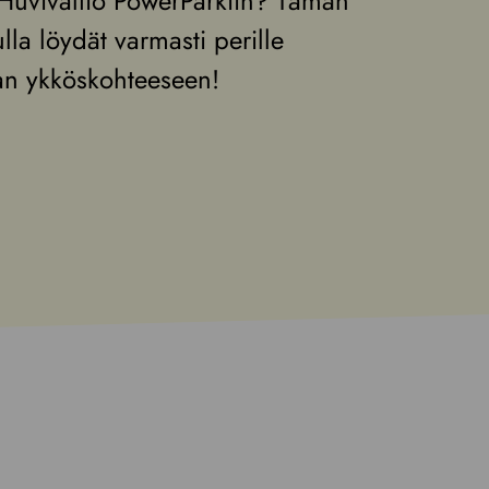
 Huvivaltio PowerParkiin? Tämän
lla löydät varmasti perille
n ykköskohteeseen!