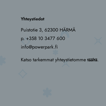
Yhteystiedot
Puistotie 3, 62300 HÄRMÄ
p. +358 10 3477 600
info@powerpark.fi
Katso tarkemmat yhteystietomme
.
täältä