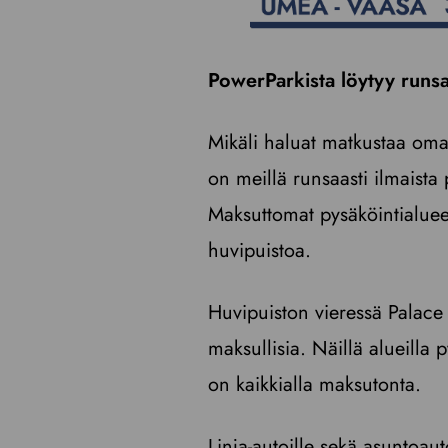
PowerParkista löytyy runsa
Mikäli haluat matkustaa omal
on meillä runsaasti ilmaista
Maksuttomat pysäköintialuee
huvipuistoa.
Huvipuiston vieressä Palace
maksullisia. Näillä alueilla 
on kaikkialla maksutonta.
Linja-autoille sekä asuntoaut