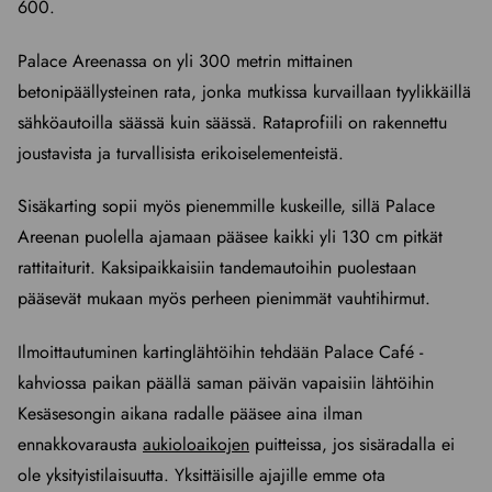
600.
Palace Areenassa on yli 300 metrin mittainen
betonipäällysteinen rata, jonka mutkissa kurvaillaan tyylikkäillä
sähköautoilla säässä kuin säässä. Rataprofiili on rakennettu
joustavista ja turvallisista erikoiselementeistä.
Sisäkarting sopii myös pienemmille kuskeille, sillä Palace
Areenan puolella ajamaan pääsee kaikki yli 130 cm pitkät
rattitaiturit. Kaksipaikkaisiin tandemautoihin puolestaan
pääsevät mukaan myös perheen pienimmät vauhtihirmut.
Ilmoittautuminen kartinglähtöihin tehdään Palace Café -
kahviossa paikan päällä saman päivän vapaisiin lähtöihin
Kesäsesongin aikana radalle pääsee aina ilman
ennakkovarausta
aukioloaikojen
puitteissa, jos sisäradalla ei
ole yksityistilaisuutta. Yksittäisille ajajille emme ota