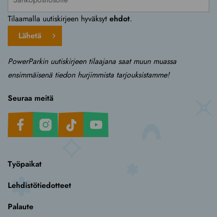
Tilaamalla uutiskirjeen hyväksyt
ehdot
.
Lähetä
PowerParkin uutiskirjeen tilaajana saat muun muassa
ensimmäisenä tiedon hurjimmista tarjouksistamme!
Seuraa meitä
Facebook
Instagram
TikTok
Youtube
Työpaikat
Lehdistötiedotteet
Palaute