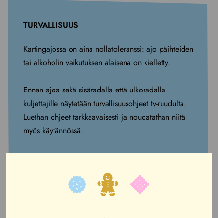
TURVALLISUUS
Kartingajossa on aina nollatoleranssi: ajo päihteiden
tai alkoholin vaikutuksen alaisena on kielletty.
Ennen ajoa sekä sisäradalla että ulkoradalla
kuljettajille näytetään turvallisuusohjeet tv-ruudulta.
Luethan ohjeet tarkkaavaisesti ja noudatathan niitä
myös käytännössä.
Liikkuminen varikkoalueella tapahtuu ainoastaan
varikkohenkilökunnan luvalla.
Kuljettaja, joka tarkoituksellisesti vahingoittaa
kartingautoa, esimerkiksi huolimattomalla ja