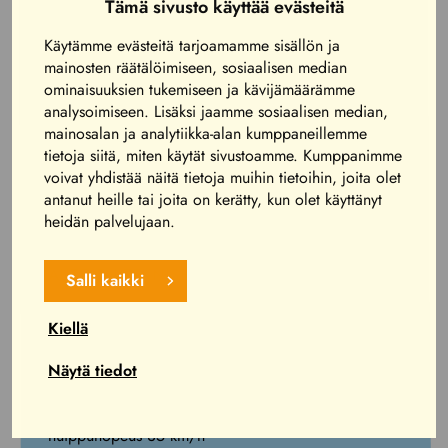
Tämä sivusto käyttää evästeitä
sääntöjen vastaisella ajotyylillään, on velvollinen
korvaamaan vahingon.
Käytämme evästeitä tarjoamamme sisällön ja
mainosten räätälöimiseen, sosiaalisen median
ominaisuuksien tukemiseen ja kävijämäärämme
TANDEMAUTOT
analysoimiseen. Lisäksi jaamme sosiaalisen median,
mainosalan ja analytiikka-alan kumppaneillemme
Meillä on saatavilla muutamia kaksipaikkaisia ns.
tietoja siitä, miten käytät sivustoamme. Kumppanimme
tandemautoja, joihin pienet lapset pääsevät kyytiin.
voivat yhdistää näitä tietoja muihin tietoihin, joita olet
Autot on tarkoitettu lasten kyyditsemiseen, ei
antanut heille tai joita on kerätty, kun olet käyttänyt
heidän palvelujaan.
kilvanajoon.
AUTOJEN TEKNISET TIEDOT
Salli kaikki
OTL STORM KART 2015
Kiellä
– Valmistaja OTL Italia
Näytä tiedot
– Kuljettajan minimipituus 150 cm
– Lastenlähdöt minipituusraja 130 cm ja
huippunopeus 35 km/h