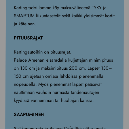
Kartingradoillamme käy maksuvälineenä TYKY ja
SMARTUM liikuntasetelit sekä kaikki yleisimmät kortit
ja käteinen.
PITUUSRAJAT
Kartingautoihin on pituusrajat.
Palace Areenan -sisäradalla kuljettajan minimipituus
on 130 cm ja maksimipituus 200 cm. Lapset 130–
150 cm ajetaan omissa lähdöissä pienemmällä
nopeudella. Myös pienemmät lapset pääsevät
nauttimaan vauhdin hurmasta tandemautojen
kyydissä vanhemman tai huoltajan kanssa.
SAAPUMINEN
Sisäkarting rata ja Palace Café löytyvät suuresta