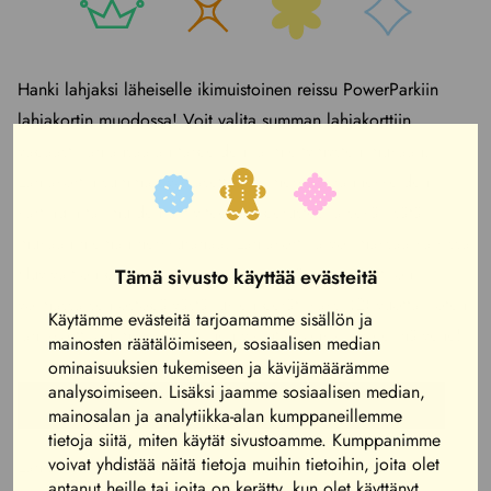
Hanki lahjaksi läheiselle ikimuistoinen reissu PowerParkiin
lahjakortin muodossa! Voit valita summan lahjakorttiin
vapaasti lahjansaajan tarpeiden ja mieltymysten mukaan.
Lahjakortin summan voi asettaa esimerkiksi rannekkeiden,
kartingin tai muiden aktiviteettien perusteella sekä lisätä
mukaan hieman herkkurahaa. Lahjakortilla voi maksaa kaikissa
Huvivaltion palveluissa ja toimipisteissä. Lahjakortti on
Tämä sivusto käyttää evästeitä
voimassa sen ostopäivästä lukien peräti kaksi (2) vuotta, joten
Käytämme evästeitä tarjoamamme sisällön ja
lahjakortti on myös turvallinen valinta, jonka arvo ei hälvene!
mainosten räätälöimiseen, sosiaalisen median
ominaisuuksien tukemiseen ja kävijämäärämme
analysoimiseen. Lisäksi jaamme sosiaalisen median,
Osta lahjakortti PowerParkin verkkokaupasta
mainosalan ja analytiikka-alan kumppaneillemme
tietoja siitä, miten käytät sivustoamme. Kumppanimme
voivat yhdistää näitä tietoja muihin tietoihin, joita olet
Lahjakortti toimitetaan sähköisenä, jolloin saat sen
antanut heille tai joita on kerätty, kun olet käyttänyt