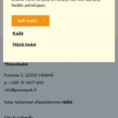
sähköpostiisi pdf-muodossa heti ostoksen jälkeen. Lahjakortin
heidän palvelujaan.
voi ostaa myös hienon fyysisen kortin muodossa paikan päältä
PowerParkin lippu- ja infotiskeiltä.
Salli kaikki
Kiellä
Näytä tiedot
Yhteystiedot
Puistotie 3, 62300 HÄRMÄ
p. +358 10 3477 600
info@powerpark.fi
Katso tarkemmat yhteystietomme
täältä
.
Liity hupilistalle