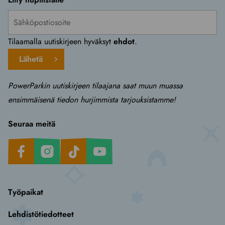
Tilaamalla uutiskirjeen hyväksyt
ehdot
.
Lähetä
PowerParkin uutiskirjeen tilaajana saat muun muassa
ensimmäisenä tiedon hurjimmista tarjouksistamme!
Seuraa meitä
Facebook
Instagram
TikTok
Youtube
Työpaikat
Lehdistötiedotteet