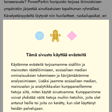
lanseerausta? PowerParkin huvipuisto tarjoaa ikimuistoisen
ympäristön järjestää ainutlaatuisen tapahtuman ryhmällesi.
Kävelyetäisyydeltä löytyvät niin huvilaitteet, ruokailupaikat, eri
aktiviteetit, kuin myös tilat yhteiselle kokoontumiselle ennen
huvittelupäivän alkua.
Huvipuiston varaaminen yksityiskäyttöön onnistuu
myyntipalvelumme kautta. Myyntipalvelumme auttaa
Tämä sivusto käyttää evästeitä
suunnittelemaan toiveidenne mukaisen tapahtuman, joka
Käytämme evästeitä tarjoamamme sisällön ja
tuottaa taatusti iloa ja elämyksiä niin asiakkaille, työntekijöille
mainosten räätälöimiseen, sosiaalisen median
kuin yhteistyökumppaneille.
ominaisuuksien tukemiseen ja kävijämäärämme
analysoimiseen. Lisäksi jaamme sosiaalisen median,
Tuo ryhmäsi viihtymään ja kokemaan hauskoja hetkiä
mainosalan ja analytiikka-alan kumppaneillemme
PowerParkissa. Varaa vaikka koko huvipuisto yksityiskäyttöön!
tietoja siitä, miten käytät sivustoamme. Kumppanimme
voivat yhdistää näitä tietoja muihin tietoihin, joita olet
antanut heille tai joita on kerätty, kun olet käyttänyt
Tiedustelut myyntipalvelusta: 010 3477
heidän palvelujaan.
600 tai info@powerpark.fi.