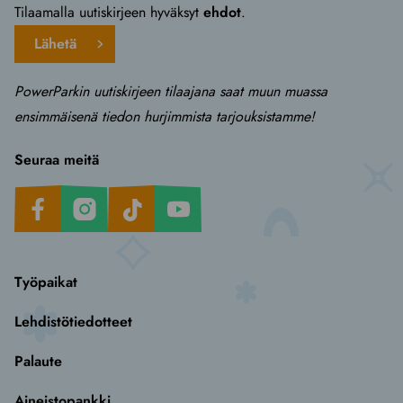
Tilaamalla uutiskirjeen hyväksyt
ehdot
.
Lähetä
PowerParkin uutiskirjeen tilaajana saat muun muassa
ensimmäisenä tiedon hurjimmista tarjouksistamme!
Seuraa meitä
Facebook
Instagram
TikTok
Youtube
Työpaikat
Lehdistötiedotteet
Palaute
Aineistopankki