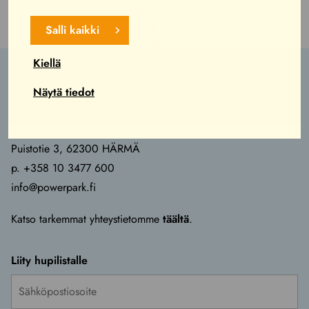
Salli kaikki
Kiellä
Näytä tiedot
Yhteystiedot
Puistotie 3, 62300 HÄRMÄ
p. +358 10 3477 600
info@powerpark.fi
Katso tarkemmat yhteystietomme
täältä
.
Liity hupilistalle