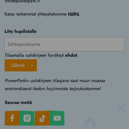
info@powerpark.fi
Katso tarkemmat yhteystietomme
täältä
.
Liity hupilistalle
Tilaamalla uutiskirjeen hyväksyt
ehdot
.
Lähetä
PowerParkin uutiskirjeen tilaajana saat muun muassa
ensimmäisenä tiedon hurjimmista tarjouksistamme!
Seuraa meitä
Facebook
Instagram
TikTok
Youtube