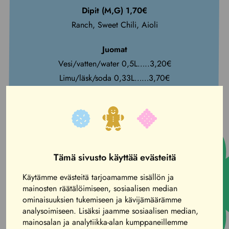
Dipit (M,G) 1,70€
Ranch, Sweet Chili, Aioli
Juomat
Vesi/vatten/water 0,5L…..3,20€
Limu/läsk/soda 0,33L……3,70€
Allergeeniselitteet:
M=Maidoton, L=Laktoositon, G=Gluteeniton
Lisätietoja allergioita ja intoleransseja aiheuttavista
raaka-aineista saat henkilökunnalta.
Tämä sivusto käyttää evästeitä
Käytämme evästeitä tarjoamamme sisällön ja
mainosten räätälöimiseen, sosiaalisen median
ominaisuuksien tukemiseen ja kävijämäärämme
analysoimiseen. Lisäksi jaamme sosiaalisen median,
mainosalan ja analytiikka-alan kumppaneillemme