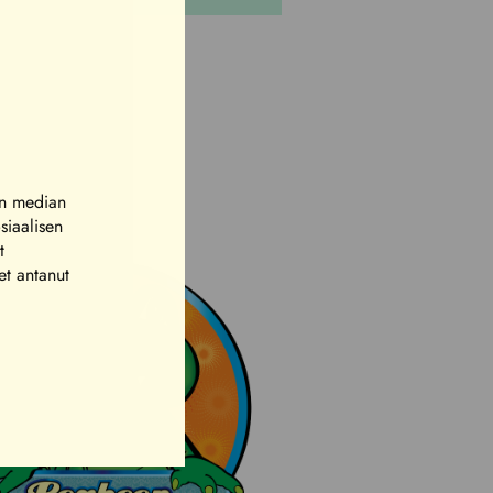
en median
siaalisen
t
et antanut