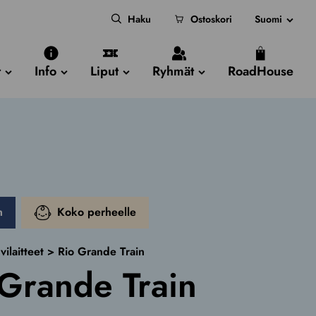
Haku
Ostoskori
Suomi
t
Info
Liput
Ryhmät
RoadHouse
m
Koko perheelle
vilaitteet
>
Rio Grande Train
 Grande Train