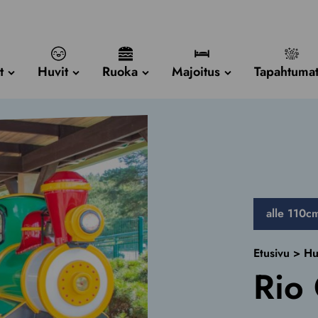
t
Huvit
Ruoka
Majoitus
Tapahtuma
alle 110c
Etusivu
>
Hu
Rio