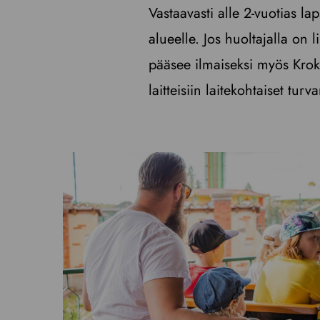
Vastaavasti alle 2-vuotias la
alueelle. Jos huoltajalla on l
pääsee ilmaiseksi myös Kroko
laitteisiin laitekohtaiset tur