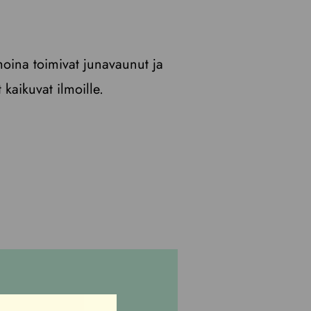
oina toimivat junavaunut ja
 kaikuvat ilmoille.