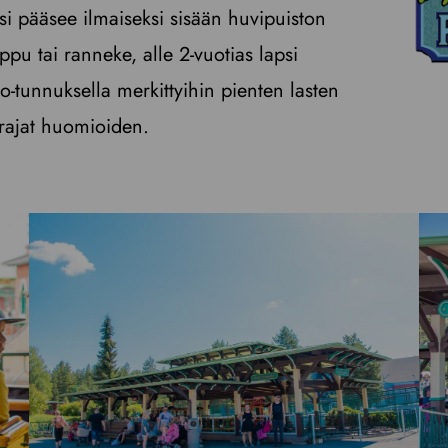
psi pääsee ilmaiseksi sisään huvipuiston
ippu tai ranneke, alle 2-vuotias lapsi
-tunnuksella merkittyihin pienten lasten
varajat huomioiden.