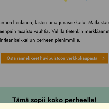
Lännen-henkinen, lasten oma junaseikkailu. Matkustam
teenpäin tasaista vauhtia. Välillä tietenkin merkkiäänet
ntiaaniseikkailun perheen pienimmille.
Osta rannekkeet huvipuistoon verkkokaupasta
Tämä sopii koko perheelle!