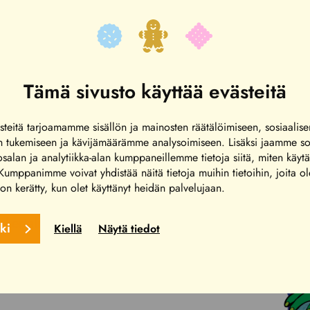
Tämä sivusto käyttää evästeitä
rasta.
itty laite!
teitä tarjoamamme sisällön ja mainosten räätälöimiseen, sosiaalis
n tukemiseen ja kävijämäärämme analysoimiseen. Lisäksi jaamme so
alan ja analytiikka-alan kumppaneillemme tietoja siitä, miten käytä
15-v.) pääsee Kroko-tunnuksella
umppanimme voivat yhdistää näitä tietoja muihin tietoihin, joita ol
a on kerätty, kun olet käyttänyt heidän palvelujaan.
aitteisiin lapsen seurassa veloituksetta, kun
 -kertalippu. Osassa pienten lasten
kki
Kiellä
Näytä tiedot
- ja painorajoituksia, jotka saattavat estää
n.