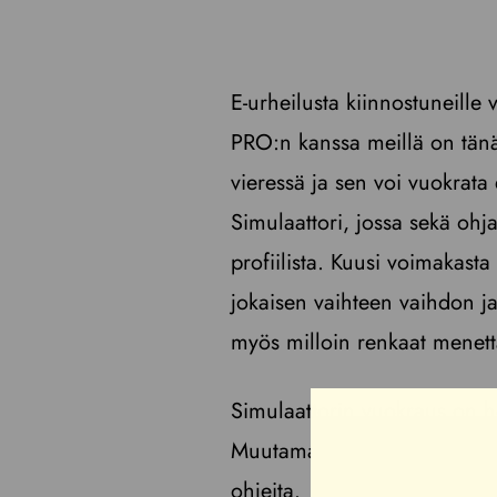
E-urheilusta kiinnostuneille
PRO:n kanssa meillä on tänä 
vieressä ja sen voi vuokrata
Simulaattori, jossa sekä ohjau
profiilista. Kuusi voimakast
jokaisen vaihteen vaihdon ja 
myös milloin renkaat menettä
Simulaattorin vuokraus on hel
Muutaman sekunnin kuluttua 
ohjeita.