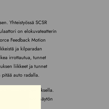
ksen. Yhteistyössä SCSR
laattori on elokuvateatterin
. Force Feedback Motion
ikkeistä ja kilparadan
kea irrottautua, tunnet
uksen liikkeet ja tunnet
 pitää auto radalla.
la tai mobiilisovelluksella.
 edessä olevan ison näytön