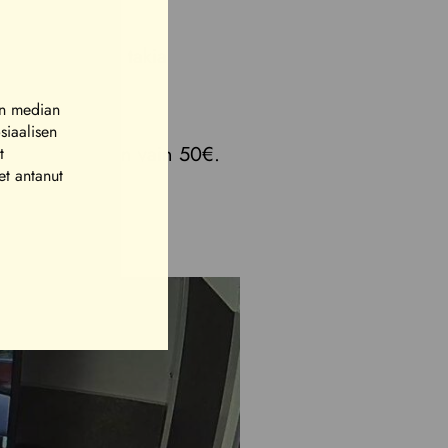
back – voimien takia
en median
siaalisen
konaisen tunnin vain 50€.
t
et antanut