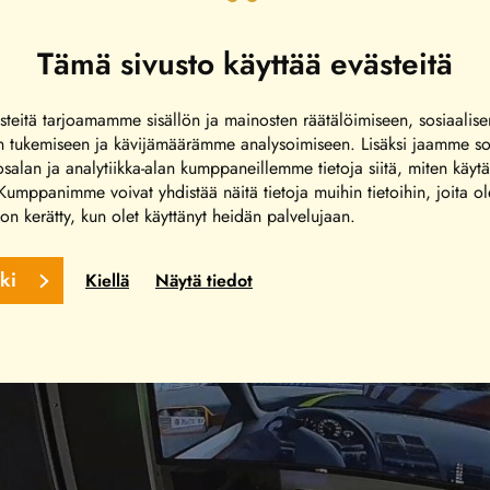
Tämä sivusto käyttää evästeitä
mille että pienemmille kuljettajille, mutta Force Feed
16-vuotiasta.
teitä tarjoamamme sisällön ja mainosten räätälöimiseen, sosiaalis
n tukemiseen ja kävijämäärämme analysoimiseen. Lisäksi jaamme so
valita joko 10min/10€, 20min/20€, 30min/30€, tai ko
alan ja analytiikka-alan kumppaneillemme tietoja siitä, miten käytä
umppanimme voivat yhdistää näitä tietoja muihin tietoihin, joita ol
a on kerätty, kun olet käyttänyt heidän palvelujaan.
kki
Kiellä
Näytä tiedot