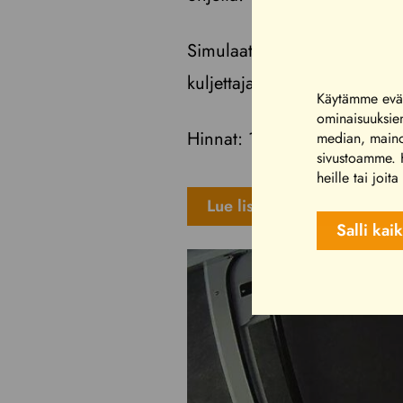
Simulaattori sopii sekä isom
kuljettajaksi suositellaan yli 
Käytämme eväs
ominaisuuksie
Hinnat: 1€/minuutti, voit 
median, mainos
sivustoamme. K
heille tai joit
Lue lisää simulaattorista
Salli kai