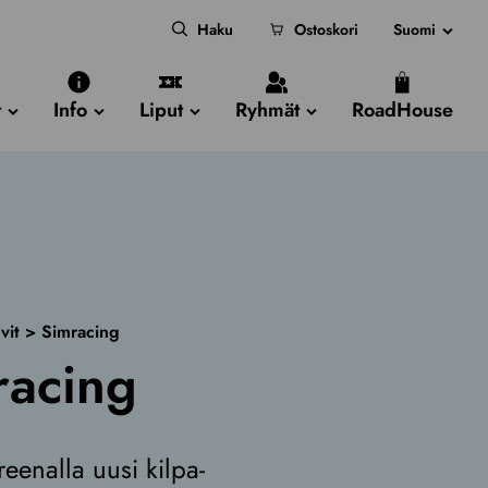
Haku
Ostoskori
Suomi
t
Info
Liput
Ryhmät
RoadHouse
vit
>
Simracing
racing
eenalla uusi kilpa-