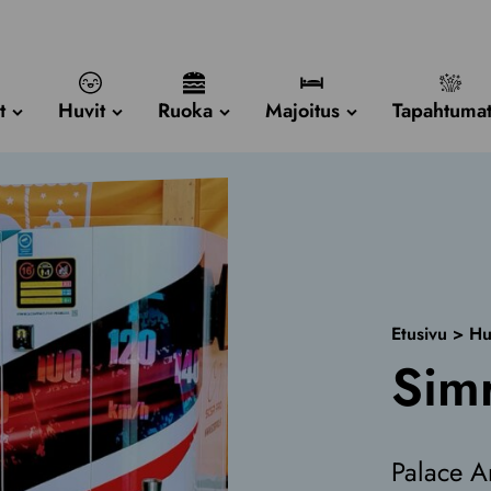
t
Huvit
Ruoka
Majoitus
Tapahtuma
Etusivu
>
Hu
Sim
Palace Ar