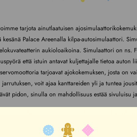
 voimme tarjota ainutlaatuisen ajosimulaattorikokemu
kesänä Palace Areenalla kilpa-autosimulaattori. Simu
 elokuvateatterin aukioloaikoina. Simulaattori on ns
spyörä että istuin antavat kuljettajalle tietoa auton li
a servomoottoria tarjoavat ajokokemuksen, josta on vai
jarrutuksen, voit ajaa kanttareiden yli ja tuntea jousit
vät pidon, sinulla on mahdollisuus estää sivuluisu ja
ppoa. Valitset ensin ajan ja maksat sitten luottokortil
ovi avautuu automaattisesti, astut sisään ja seuraat