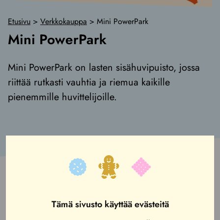
Etusivu
>
Verkkokauppa
>
Mini PowerPark
Mini PowerPark
Mini PowerPark on lasten sisähuvipuisto, jossa
riittää rutkasti vauhtia ja riemua kaikille
pienemmille huvittelijoille.
Tämä sivusto käyttää evästeitä