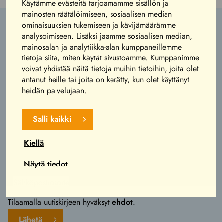
Käytämme evästeitä tarjoamamme sisällön ja
mainosten räätälöimiseen, sosiaalisen median
ominaisuuksien tukemiseen ja kävijämäärämme
analysoimiseen. Lisäksi jaamme sosiaalisen median,
mainosalan ja analytiikka-alan kumppaneillemme
tietoja siitä, miten käytät sivustoamme. Kumppanimme
Yhteystiedot
voivat yhdistää näitä tietoja muihin tietoihin, joita olet
antanut heille tai joita on kerätty, kun olet käyttänyt
Puistotie 3, 62300 HÄRMÄ
heidän palvelujaan.
p. +358 10 3477 600
info@powerpark.fi
Salli kaikki
Katso tarkemmat yhteystietomme
täältä
.
Kiellä
Liity hupilistalle
Näytä tiedot
Tilaamalla uutiskirjeen hyväksyt
ehdot
.
Lähetä