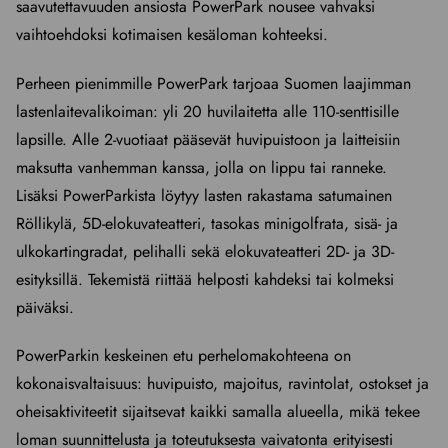
saavutettavuuden ansiosta PowerPark nousee vahvaksi
vaihtoehdoksi kotimaisen kesäloman kohteeksi.
Perheen pienimmille PowerPark tarjoaa Suomen laajimman
lastenlaitevalikoiman: yli 20 huvilaitetta alle 110-senttisille
lapsille. Alle 2-vuotiaat pääsevät huvipuistoon ja laitteisiin
maksutta vanhemman kanssa, jolla on lippu tai ranneke.
Lisäksi PowerParkista löytyy lasten rakastama satumainen
Röllikylä, 5D-elokuvateatteri, tasokas minigolfrata, sisä- ja
ulkokartingradat, pelihalli sekä elokuvateatteri 2D- ja 3D-
esityksillä. Tekemistä riittää helposti kahdeksi tai kolmeksi
päiväksi.
PowerParkin keskeinen etu perhelomakohteena on
kokonaisvaltaisuus: huvipuisto, majoitus, ravintolat, ostokset ja
oheisaktiviteetit sijaitsevat kaikki samalla alueella, mikä tekee
loman suunnittelusta ja toteutuksesta vaivatonta erityisesti