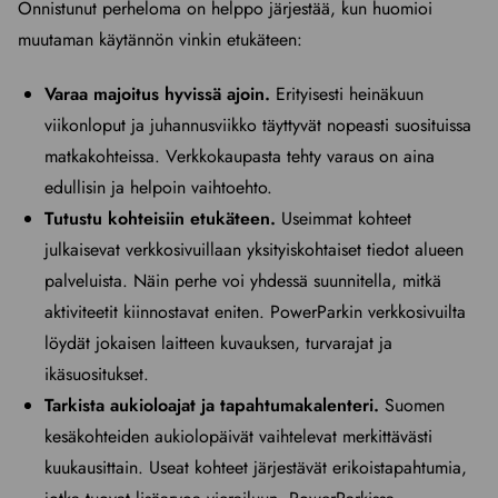
Onnistunut perheloma on helppo järjestää, kun huomioi
muutaman käytännön vinkin etukäteen:
Varaa majoitus hyvissä ajoin.
Erityisesti heinäkuun
viikonloput ja juhannusviikko täyttyvät nopeasti suosituissa
matkakohteissa. Verkkokaupasta tehty varaus on aina
edullisin ja helpoin vaihtoehto.
Tutustu kohteisiin etukäteen.
Useimmat kohteet
julkaisevat verkkosivuillaan yksityiskohtaiset tiedot alueen
palveluista. Näin perhe voi yhdessä suunnitella, mitkä
aktiviteetit kiinnostavat eniten. PowerParkin verkkosivuilta
löydät jokaisen laitteen kuvauksen, turvarajat ja
ikäsuositukset.
Tarkista aukioloajat ja tapahtumakalenteri.
Suomen
kesäkohteiden aukiolopäivät vaihtelevat merkittävästi
kuukausittain. Useat kohteet järjestävät erikoistapahtumia,