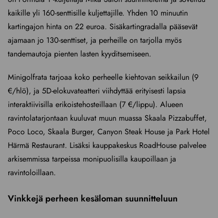
kaikille yli 160-senttisille kuljettajille. Yhden 10 minuutin
kartingajon hinta on 22 euroa. Sisäkartingradalla pääsevät
ajamaan jo 130-senttiset, ja perheille on tarjolla myös
tandemautoja pienten lasten kyyditsemiseen.
Minigolfrata tarjoaa koko perheelle kiehtovan seikkailun (9
€/hlö), ja 5D-elokuvateatteri viihdyttää erityisesti lapsia
interaktiivisilla erikoistehosteillaan (7 €/lippu). Alueen
ravintolatarjontaan kuuluvat muun muassa Skaala Pizzabuffet,
Poco Loco, Skaala Burger, Canyon Steak House ja Park Hotel
Härmä Restaurant. Lisäksi kauppakeskus RoadHouse palvelee
arkisemmissa tarpeissa monipuolisilla kaupoillaan ja
ravintoloillaan.
Vinkkejä perheen kesäloman suunnitteluun