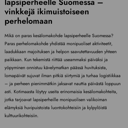
lapsiperheelle Suomessa –
vinkkejä ikimuistoiseen
perhelomaan
Mikä on paras kesälomakohde lapsiperheelle Suomessa?
Paras perhelomakohde yhdistää monipuoliset aktiviteetit,
laadukkaan majoituksen ja helpon saavutettavuuden yhteen
paikkaan. Kun tekemistä riittää useammaksi päiväksi ja
yöpyminen onnistuu kävelymatkan päässä huvituksista,
lomapäivät sujuvat ilman pitkiä siirtymiä ja turhaa logistiikkaa
– ja perheen pienimmätkin jaksavat nauttia päivästä loppuun
asti. Kotimaasta löytyy useita erinomaisia kesälomakohteita,
jotka tarjoavat lapsiperheille monipuolisen valikoiman
elämyksiä huvipuistoista luontokohteisiin ja kylpylöistä
kulttuurikohteisiin.