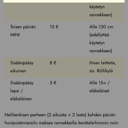
käytetyn
rannekkeen)
Toisen päivän
15 €
Alle 130 cm
MINI
(edellyttää
käytetyn
rannekkeen)
Sisäänpääsy
8 €
Ilman laitteita,
aikuinen
sis. Röllikylä
Sisäänpääsy
5 €
Alle 15-v /
lapsi /
eläkeläiset
eläkeläinen
Nelihenkisen perheen (2 aikuista + 2 lasta) kahden päivän
huvipuistovierailu maksaa rannekkeilla kevätale-hinnoin noin