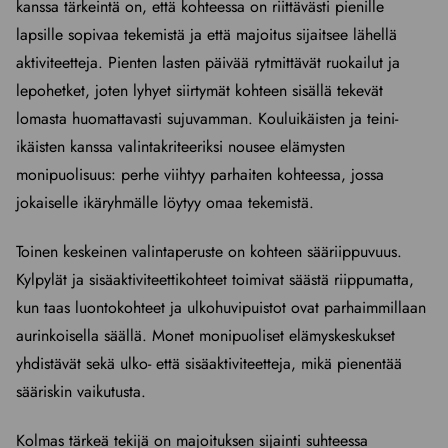
kanssa tärkeintä on, että kohteessa on riittävästi pienille
lapsille sopivaa tekemistä ja että majoitus sijaitsee lähellä
aktiviteetteja. Pienten lasten päivää rytmittävät ruokailut ja
lepohetket, joten lyhyet siirtymät kohteen sisällä tekevät
lomasta huomattavasti sujuvamman. Kouluikäisten ja teini-
ikäisten kanssa valintakriteeriksi nousee elämysten
monipuolisuus: perhe viihtyy parhaiten kohteessa, jossa
jokaiselle ikäryhmälle löytyy omaa tekemistä.
Toinen keskeinen valintaperuste on kohteen sääriippuvuus.
Kylpylät ja sisäaktiviteettikohteet toimivat säästä riippumatta,
kun taas luontokohteet ja ulkohuvipuistot ovat parhaimmillaan
aurinkoisella säällä. Monet monipuoliset elämyskeskukset
yhdistävät sekä ulko- että sisäaktiviteetteja, mikä pienentää
sääriskin vaikutusta.
Kolmas tärkeä tekijä on majoituksen sijainti suhteessa