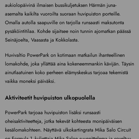
aukiolopäivinä ilmaisen bussikuljetuksen Härmän juna-
asemalta kaikilta vuoroilta suoraan huvipuiston porteille.
Omalla autolla saapuville on tarjolla runsaasti maksutonta
pysäköintitilaa. Kohde sijaitsee noin tunnin ajomatkan päässä
Seinäjoelta, Vaasasta ja Kokkolasta.
Huvivaltio PowerPark on kotimaan matkailun ihanteellinen
lomakohde, joka yllättää aina kokeneemmankin kävijän. Täysin
ainutlaatuinen koko perheen elämyskeskus tarjoaa tekemistä
vaikka moneksi päiväksi.
Aktiviteetit huvipuiston ulkopuolella
PowerPark tarjoaa huvipuiston lisäksi runsaasti
oheisaktiviteetteja, jotka tekevät kohteesta monipäiväisen
kesälomakohteen. Näyttävä ulkokartingrata Mika Salo Circuit
on Formula 1 -kuljettaja Mika Salon suunnittelema ja soveltuu