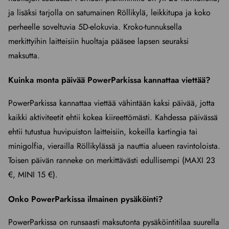
ja lisäksi tarjolla on satumainen Röllikylä, leikkitupa ja koko
perheelle soveltuvia 5D-elokuvia. Kroko-tunnuksella
merkittyihin laitteisiin huoltaja pääsee lapsen seuraksi
maksutta.
Kuinka monta päivää PowerParkissa kannattaa viettää?
PowerParkissa kannattaa viettää vähintään kaksi päivää, jotta
kaikki aktiviteetit ehtii kokea kiireettömästi. Kahdessa päivässä
ehtii tutustua huvipuiston laitteisiin, kokeilla kartingia tai
minigolfia, vierailla Röllikylässä ja nauttia alueen ravintoloista.
Toisen päivän ranneke on merkittävästi edullisempi (MAXI 23
€, MINI 15 €).
Onko PowerParkissa ilmainen pysäköinti?
PowerParkissa on runsaasti maksutonta pysäköintitilaa suurella