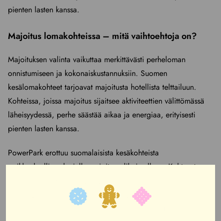
pienten lasten kanssa.
Majoitus lomakohteissa – mitä vaihtoehtoja on?
Majoituksen valinta vaikuttaa merkittävästi perheloman
onnistumiseen ja kokonaiskustannuksiin. Suomen
kesälomakohteet tarjoavat majoitusta hotellista telttailuun.
Kohteissa, joissa majoitus sijaitsee aktiviteettien välittömässä
läheisyydessä, perhe säästää aikaa ja energiaa, erityisesti
pienten lasten kanssa.
PowerPark erottuu suomalaisista kesäkohteista
poikkeuksellisen laajalla
majoitusvalikoimallaan
. Kohteesta
löytyy tasokas
Park Hotel Härmä
, huoneistohotellit
San Marino
ja Monza
uima-altaineen,
Kelo-huoneistot
sekä 11 erilaista
mökkityyppiä. Erikoisimpia vaihtoehtoja ovat puiden latvaan