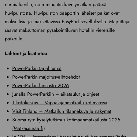
nurmialueella, noin minuutin kävelymatkan päässä
huvipuistosta. Huvipuiston pääportin läheiset paikat ovat
maksullisia ja maksettavissa EasyPark-sovelluksella. Majoittujat
saavat maksuttoman pysäköintiluvan hotellin viereisille
paikoille.
Lähteet ja lisätietoa
PowerParkin tapahtumat
PowerParkin majoitusvaihtoehdot
PowerParkin hinnasto 2026
Junalla PowerParkiin – aikataulut ja ohjeet
Tilastokeskus – Vapaa-ajanmatkailu kotimaassa
Visit Finland – Matkailun tilannekuva ja näkymät
Suoma ry:n kyselytutkimus kotimaanmatkailusta 2025
(Matkaseuraa.fi)
IAAPA – International Association of Amusement Parks