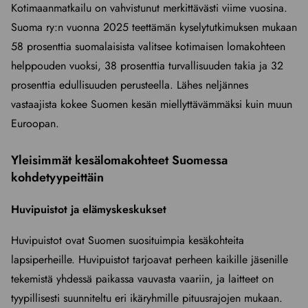
Kotimaanmatkailu on vahvistunut merkittävästi viime vuosina.
Suoma ry:n vuonna 2025 teettämän kyselytutkimuksen mukaan
58 prosenttia suomalaisista valitsee kotimaisen lomakohteen
helppouden vuoksi, 38 prosenttia turvallisuuden takia ja 32
prosenttia edullisuuden perusteella. Lähes neljännes
vastaajista kokee Suomen kesän miellyttävämmäksi kuin muun
Euroopan.
Yleisimmät kesälomakohteet Suomessa
kohdetyypeittäin
Huvipuistot ja elämyskeskukset
Huvipuistot ovat Suomen suosituimpia kesäkohteita
lapsiperheille. Huvipuistot tarjoavat perheen kaikille jäsenille
tekemistä yhdessä paikassa vauvasta vaariin, ja laitteet on
tyypillisesti suunniteltu eri ikäryhmille pituusrajojen mukaan.