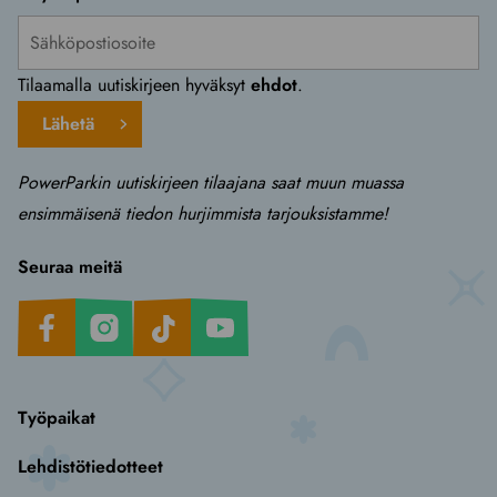
Tilaamalla uutiskirjeen hyväksyt
ehdot
.
Lähetä
PowerParkin uutiskirjeen tilaajana saat muun muassa
ensimmäisenä tiedon hurjimmista tarjouksistamme!
Seuraa meitä
Facebook
Instagram
TikTok
Youtube
Työpaikat
Lehdistötiedotteet