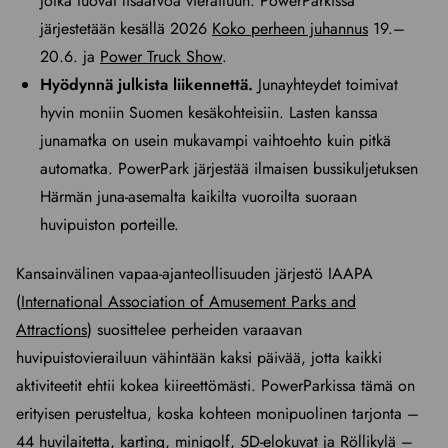
jotka tuovat lisäarvoa vierailuun. PowerParkissa
järjestetään kesällä 2026
Koko perheen juhannus
19.–
20.6. ja
Power Truck Show
.
Hyödynnä julkista liikennettä.
Junayhteydet toimivat
hyvin moniin Suomen kesäkohteisiin. Lasten kanssa
junamatka on usein mukavampi vaihtoehto kuin pitkä
automatka. PowerPark järjestää ilmaisen bussikuljetuksen
Härmän juna-asemalta kaikilta vuoroilta suoraan
huvipuiston porteille.
Kansainvälinen vapaa-ajanteollisuuden järjestö IAAPA
(
International Association of Amusement Parks and
Attractions
) suosittelee perheiden varaavan
huvipuistovierailuun vähintään kaksi päivää, jotta kaikki
aktiviteetit ehtii kokea kiireettömästi. PowerParkissa tämä on
erityisen perusteltua, koska kohteen monipuolinen tarjonta –
44 huvilaitetta, karting, minigolf, 5D-elokuvat ja Röllikylä –