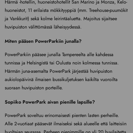
Härmä -hotellin, huoneistohotellit San Marino ja Monza, Kelo-
huoneistot, 11 erilaista mökkityyppiä (mm. Treehouse-puumökit
ja Vankkurit) sekä kolme leirintäaluetta. Majoitus sijaitsee
huvipuiston välittömässä läheisyydessä.
Miten pääsen PowerParkiin junalla?
PowerParkiin pääsee junalla Tampereelta alle kahdessa
tunnissa ja Helsingistä tai Oulusta noin kolmessa tunnissa.
Härmän juna-asemalta PowerPark järjestää huvipuiston
aukiolopäivinä ilmaisen bussikuljetuksen kaikilta vuoroilta
suoraan huvipuiston porteille.
Sopiiko PowerPark aivan pienille lapsille?
PowerPark soveltuu erinomaisesti pienten lasten perheille.
Alle 2-vuotiaat pääsevät ilmaiseksi sekä alueelle että laitteisiin
huoltajan seurassa. Perheen pienimmille on yli 20 huvilaitetta,