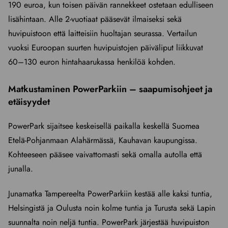
190 euroa, kun toisen päivän rannekkeet ostetaan edulliseen
lisähintaan. Alle 2-vuotiaat pääsevät ilmaiseksi sekä
huvipuistoon että laitteisiin huoltajan seurassa. Vertailun
vuoksi Euroopan suurten huvipuistojen päiväliput liikkuvat
60–130 euron hintahaarukassa henkilöä kohden.
Matkustaminen PowerParkiin – saapumisohjeet ja
etäisyydet
PowerPark sijaitsee keskeisellä paikalla keskellä Suomea
Etelä-Pohjanmaan Alahärmässä, Kauhavan kaupungissa.
Kohteeseen pääsee vaivattomasti sekä omalla autolla että
junalla.
Junamatka Tampereelta PowerParkiin kestää alle kaksi tuntia,
Helsingistä ja Oulusta noin kolme tuntia ja Turusta sekä Lapin
suunnalta noin neljä tuntia. PowerPark järjestää huvipuiston