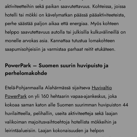
aktiviteetteihin sekä paikan saavutettavuus. Kohteissa, joissa
hotelli tai mökki on kävelymatkan päässä pääaktiviteeteista,
perhe säästää paljon aikaa että energiaa. Myös kohteen
helppo saavutettavuus autolla tai julkisilla kulkuvälineillä on
monelle arvokas asia. Kannattaa tutustua lomakohteen
saapumisohjeisiin ja varmistaa parhaat reitit etukäteen.
PowerPark – Suomen suurin huvipuisto ja
perhelomakohde
Etelä-Pohjanmaalla Alahärmässä sijaitseva
Huvivaltio
PowerPark
on yli 160 hehtaarin vapaa-ajankeskus, joka
kokoaa saman katon alle Suomen suurimman huvipuiston 44
huvilaitteella, pelihallin, useita aktiviteetteja sekä laajan
valikoiman majoitusvaihtoehtoja hotellista mökkeihin ja
leirintäalueisiin. Laajan kokonaisuuden ja helpon