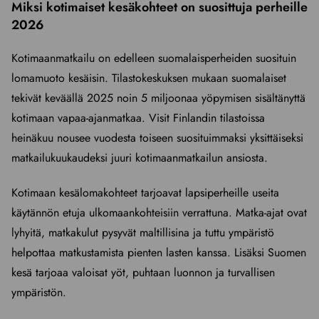
Miksi kotimaiset kesäkohteet on suosittuja perheille
2026
Kotimaanmatkailu on edelleen suomalaisperheiden suosituin
lomamuoto kesäisin. Tilastokeskuksen mukaan suomalaiset
tekivät keväällä 2025 noin 5 miljoonaa yöpymisen sisältänyttä
kotimaan vapaa-ajanmatkaa. Visit Finlandin tilastoissa
heinäkuu nousee vuodesta toiseen suosituimmaksi yksittäiseksi
matkailukuukaudeksi juuri kotimaanmatkailun ansiosta.
Kotimaan kesälomakohteet tarjoavat lapsiperheille useita
käytännön etuja ulkomaankohteisiin verrattuna. Matka-ajat ovat
lyhyitä, matkakulut pysyvät maltillisina ja tuttu ympäristö
helpottaa matkustamista pienten lasten kanssa. Lisäksi Suomen
kesä tarjoaa valoisat yöt, puhtaan luonnon ja turvallisen
ympäristön.