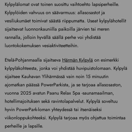
Kylpylälomat ovat toinen suosittu vaihtoehto lapsiperheille.
Kylpylöiden vahvuus on säävarmuus: allasosastot ja
vesiliukumäet toimivat säästä riippumatta. Useat kylpylähotellit
sijaitsevat luonnonkauniilla paikoilla järvien tai meren
rannalla, jolloin hyvällä säällä perhe voi yhdistää
luontokokemuksen vesiaktiviteetteihin.
Etelä-Pohjanmaalla sijaitseva
Härmän Kylpylä
on esimerkki
kylpyläkohteesta, jonka voi yhdistää huvipuistolomaan. Kylpylä
sijaitsee Kauhavan Ylihärmässä vain noin 15 minuutin
ajomatkan päässä PowerParkista, ja se tarjoaa allasosaston,
vuonna 2025 avatun Paanu Relax Spa -saunamaailman,
hotellimajoituksen sekä ravintolapalvelut. Kylpylä soveltuu
hyvin PowerPark-loman yhteydessä tai itsenäiseksi
viikonloppukohteeksi. Kylpylä tarjoaa myös ohjattua toimintaa
perheille ja lapsille.