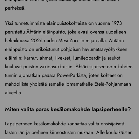
perheissä.
Yksi tunnetuimmista eläinpuistokohteista on vuonna 1973
perustettu
Ähtärin eläinpuisto
, joka avasi ovensa uudelleen
helmikuussa 2026 uuden Mesi Zoo -toimijan alla. Ähtärin
eläinpuisto on erikoistunut pohjoisen havumetsävyöhykkeen
eläimiin: karhut, ahmat, ilvekset, lumileopardit ja saukot
kuuluvat puiston vakioasukkaisiin. Ähtäri sijaitsee noin kahden
tunnin ajomatkan päässä PowerParkista, joten kohteet on
mahdollista yhdistää samalle lomamatkalle Etelä-Pohjanmaan
alueella.
Miten valita paras kesälomakohde lapsiperheelle?
Lapsiperheen kesälomakohde kannattaa valita ensisijaisesti
lasten iän ja perheen kiinnostusten mukaan. Alle kouluikäisten