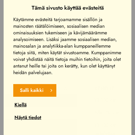
rakennetut
Treehouse-puumökit
ja lännenelokuvista tutut
Tämä sivusto käyttää evästeitä
Vankkurit-majoitukset
. Leirintäalueita on kolme:
Rio Grande
Camping
,
Green Field Camping
ja
RaviCamping
.
Käytämme evästeitä tarjoamamme sisällön ja
mainosten räätälöimiseen, sosiaalisen median
ominaisuuksien tukemiseen ja kävijämäärämme
Huvipuiston liput ja hinnat kaudella 2026
analysoimiseen. Lisäksi jaamme sosiaalisen median,
mainosalan ja analytiikka-alan kumppaneillemme
PowerParkin lippujärjestelmä perustuu päivärannekkeisiin,
tietoja siitä, miten käytät sivustoamme. Kumppanimme
jotka jaetaan kahteen kategoriaan huvittelijan pituuden
voivat yhdistää näitä tietoja muihin tietoihin, joita olet
mukaan. Päiväranneke sisältää pääsyn kaikkiin huvilaitteisiin
antanut heille tai joita on kerätty, kun olet käyttänyt
heidän palvelujaan.
sekä sisäänpääsyn huvipuiston alueelle.
LIPPUTYYPPI
HINTA
KENELLE
Salli kaikki
MAXI-ranneke
46 €
Yli 130 cm
Kiellä
MINI-ranneke
34 €
Alle 130 cm
Näytä tiedot
Toisen päivän
23 €
Yli 130 cm
MAXI
(edellyttää