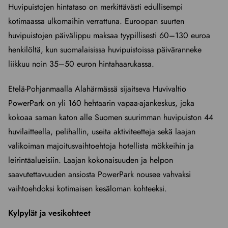
Huvipuistojen hintataso on merkittävästi edullisempi
kotimaassa ulkomaihin verrattuna. Euroopan suurten
huvipuistojen päivälippu maksaa tyypillisesti 60–130 euroa
henkilöltä, kun suomalaisissa huvipuistoissa päiväranneke
liikkuu noin 35–50 euron hintahaarukassa.
Etelä-Pohjanmaalla Alahärmässä sijaitseva Huvivaltio
PowerPark on yli 160 hehtaarin vapaa-ajankeskus, joka
kokoaa saman katon alle Suomen suurimman huvipuiston 44
huvilaitteella, pelihallin, useita aktiviteetteja sekä laajan
valikoiman majoitusvaihtoehtoja hotellista mökkeihin ja
leirintäalueisiin. Laajan kokonaisuuden ja helpon
saavutettavuuden ansiosta PowerPark nousee vahvaksi
vaihtoehdoksi kotimaisen kesäloman kohteeksi.
Kylpylät ja vesikohteet