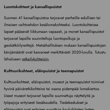
Luontokohteet ja kansallispuistot
Suomen 41 kansallispuistoa tarjoavat perheille edullisen tai
ilmaisen vaihtoehdon kesälomakohteeksi. Luontokohteissa
lapset pääsevät liikkumaan vapaasti, ja monet kansallispuistot
tarjoavat lapsille suunniteltuja luontopolkuja ja
geokätköilyreittejä. Metsähallituksen mukaan kansallispuistojen
kävijämäärät ovat kasvaneet merkittävästi 2020-luvulla. Tutustu
lähialueen
retkeilykohteisiin
.
Kulttuurikohteet, eläinpuistot ja teemapuistot
Kulttuurikohteet, eläinpuistot, museot ja teemapuistot toimivat
hyvinä päiväretkikohteina tai osana pidempää lomakiertoa.
Useat museot tarjoavat lapsille suunnattuja näyttelyitä ja
työpajoja erityisesti kesäkaudella. Tiedekeskukset ja
eläinpuistot ovat erityisen suosittuja kouluikäisten lasten