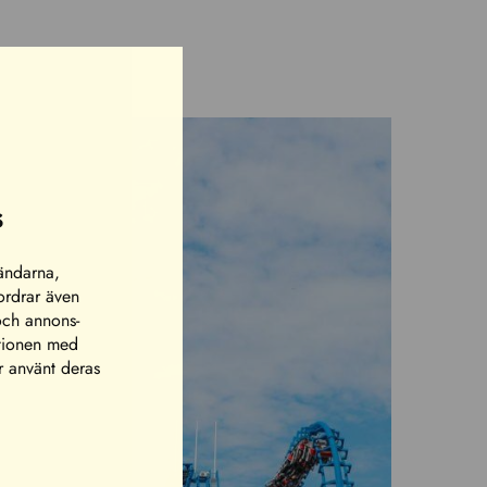
s
vändarna,
fordrar även
och annons-
ationen med
r använt deras