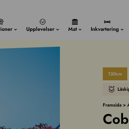
tioner
Upplevelser
Mat
Inkvartering
130cm
Läski
Framsida
>
Cob