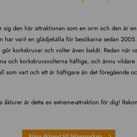
 sig den här attraktionen som en orm och den är en 
 har varit en glädjekälla för besökarna sedan 2005
gör korkskruvar och volter även bakåt. Redan när v
rna och korkskruvsvolterna häftiga, och ännu vildare 
fall som vart och ett är häftigare än det föregående 
a åkturer är detta en extreme-attraktion för dig! Re
Köpa åkband till Nöjesparken