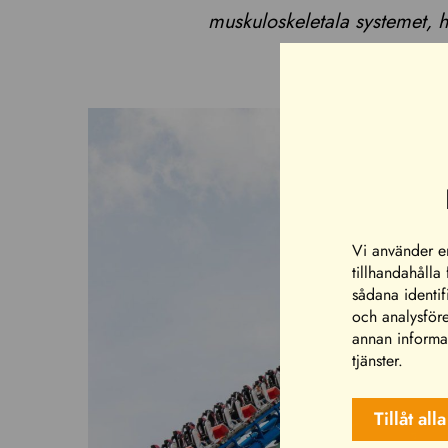
muskuloskeletala systemet, 
Vi använder en
tillhandahålla
sådana identif
och analysför
annan informat
tjänster.
Tillåt alla