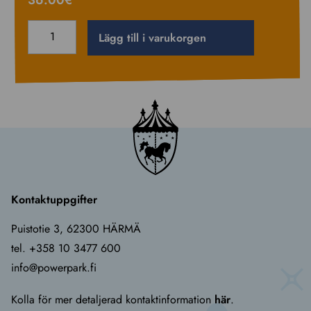
MINI-
Lägg till i varukorgen
åkband
-
under
130cm
quantity
Kontaktuppgifter
Puistotie 3, 62300 HÄRMÄ
tel. +358 10 3477 600
info@powerpark.fi
Kolla för mer detaljerad kontaktinformation
här
.