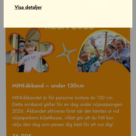
Visa detaljer
MINI-åkband – under 130cm
MINI-åkbandet är för personer kortare än 130 cm.
Detta armband gäller för en dag under nöjessäsongen
2026. Åkbandet aktiveras först när det hämtas ut vid
nöjesparkens biljettkassa, vilket gör att du fritt kan
välja den dag som passar dig bäst för att roa dig!
36.00
€