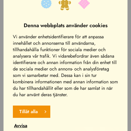
2026. Åkbandet aktiveras först när det hämtas ut vid
nöjesparkens biljettkassa, vilket gör att du fritt kan
välja den dag som passar dig bäst för att roa dig!
Denna webbplats använder cookies
46.00
€
Vi använder enhetsidentifierare för att anpassa
MAXI-
innehållet och annonserna till användarna,
Lägg till i varukorgen
tillhandahålla funktioner för sociala medier och
åkband
analysera vår trafik. Vi vidarebefordrar även sådana
-
identifierare och annan information från din enhet till
över
de sociala medier och annons- och analysföretag
130cm
som vi samarbetar med. Dessa kan i sin tur
kombinera informationen med annan information som
quantity
du har tillhandahållit eller som de har samlat in när
du har använt deras tjänster.
Tillåt alla
Avvisa