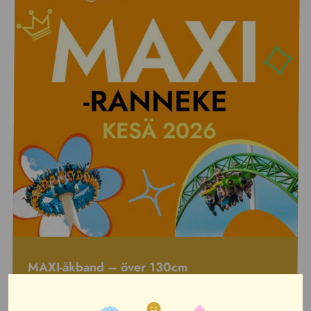
MAXI-åkband – över 130cm
MAXI-åkbandet är för personer längre än 130 cm.
Detta åkband gäller för en dag under nöjessäsongen