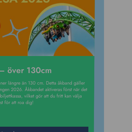
– över 130cm
ner längre än 130 cm. Detta åkband gäller
ngen 2026. Åkbandet aktiveras först när det
ljettkassa, vilket gör att du fritt kan välja
 för att roa dig!