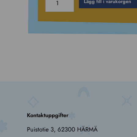
Lägg till i varukorgen
åkband
-
under
130cm
quantity
Kontaktuppgifter
Puistotie 3, 62300 HÄRMÄ