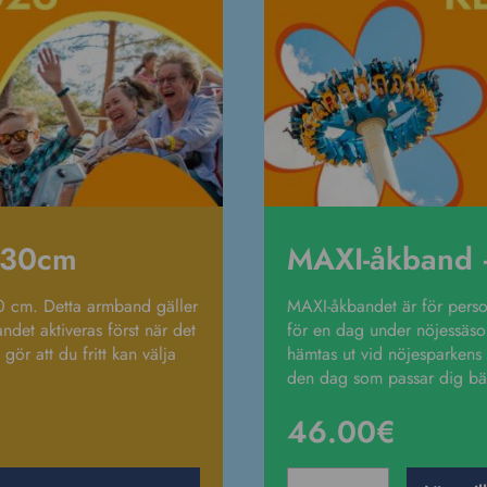
130cm
MAXI-åkband 
30 cm. Detta armband gäller
MAXI-åkbandet är för perso
et aktiveras först när det
för en dag under nöjessäso
gör att du fritt kan välja
hämtas ut vid nöjesparkens bi
den dag som passar dig bäst
46.00
€
MAXI-