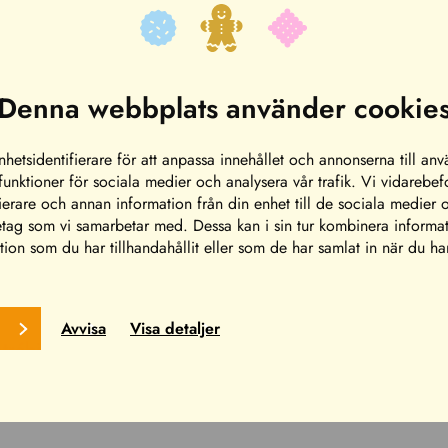
hotell i San Marino, beläget på campingområdet Rio 
Denna webbplats använder cookie
 restaurang ingår priset. Möjlighet att bada bastu un
du simma i campingplatsens utomhuspool (djup 120
hetsidentifierare för att anpassa innehållet och annonserna till an
 funktioner för sociala medier och analysera vår trafik. Vi vidarebe
ierare och annan information från din enhet till de sociala medier 
fastigheten. För den som är ljudkänslig rekommenderar
etag som vi samarbetar med. Dessa kan i sin tur kombinera inform
ion som du har tillhandahållit eller som de har samlat in när du ha
t. Incheckning i Park Hotel Härmä kl 15 (avståndet c
luderar alltid sänglinnen, handdukar och slutstädn
Avvisa
Visa detaljer
rébiljetter till nöjesparken. Entrébiljetten ger inte r