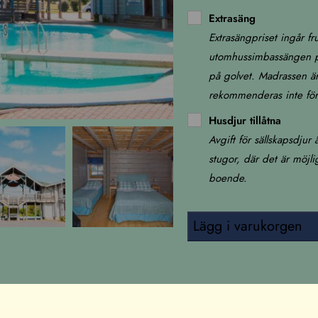
Extrasäng
Extrasängpriset ingår f
utomhussimbassängen p
på golvet. Madrassen ä
rekommenderas inte för
Husdjur tillåtna
Avgift för sällskapsdjur
stugor, där det är möjlig
boende.
Lägg i varukorgen