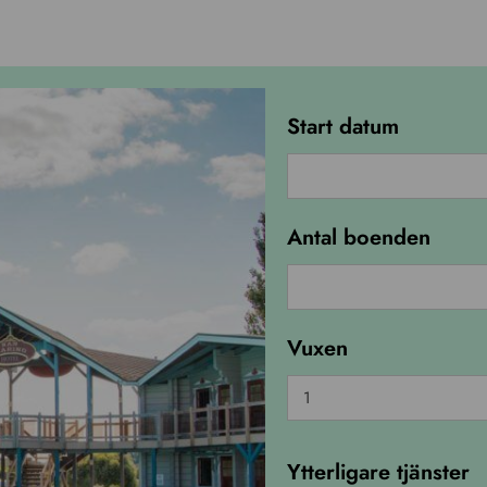
Start datum
Antal boenden
San
Marino
Vuxen
H3
quantity
Ytterligare tjänster