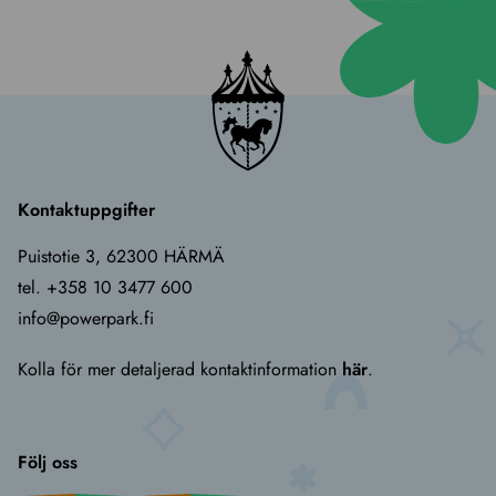
quantity
Kontaktuppgifter
Puistotie 3, 62300 HÄRMÄ
tel. +358 10 3477 600
info@powerpark.fi
Kolla för mer detaljerad kontaktinformation
här
.
Följ oss