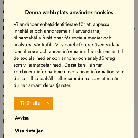
Kelo lägenheter erbjuder högkvalitativt boende precis intill
Mika Salo Circuit utomhus kartingbana. Lägenheter för sex
Denna webbplats använder cookies
personer med pentry, dubbelrum, bastu, dusch och toalett på
Vi använder enhetsidentifierare för att anpassa
bottenvåning. På loftet finns det bäddar för fyra personer. Varje
innehållet och annonserna till användarna,
lägenhet har en liten balkong med utsikt över kartingbanan
tillhandahålla funktioner för sociala medier och
analysera vår trafik. Vi vidarebefordrar även sådana
utomhus. Vanligaste serviserna för fem personer, kokplattor,
identifierare och annan information från din enhet till
kylskåp, mikrovågsugn och kaffebryggare. Våra spännande
de sociala medier och annons- och analysföretag
boenden inkluderar alltid sänglinnen, handdukar och
som vi samarbetar med. Dessa kan i sin tur
slutstädning.
kombinera informationen med annan information som
du har tillhandahållit eller som de har samlat in när
du har använt deras tjänster.
I lägenhetspriset ingår sängkläder och slutstädning, samt
användning av campingområdets utomhuspool på sommaren
Tillåt alla
(djup 120 cm). Mot en separat avgift är det möjligt att äta
frukost på Park Hotel Härmä. Lägenheterna är rökfria och
Avvisa
husdjur får inte bo i dem.
Visa detaljer
Incheckning kl 15 i Park Hotel Härmä och utcheckning kl 12 på