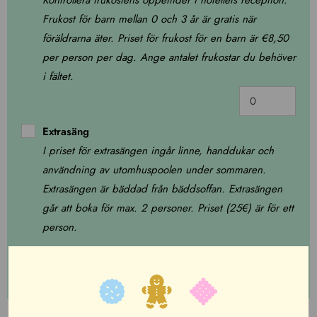
Kontrollera frukostens öppettider i hotellets reception.
Frukost för barn mellan 0 och 3 år är gratis när
föräldrarna äter. Priset för frukost för en barn är €8,50
per person per dag. Ange antalet frukostar du behöver
i fältet.
Extrasäng
I priset för extrasängen ingår linne, handdukar och
användning av utomhuspoolen under sommaren.
Extrasängen är bäddad från bäddsoffan. Extrasängen
går att boka för max. 2 personer. Priset (25€) är för ett
person.
Lägg i varukorgen