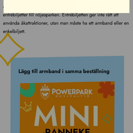
avresedagen. I hotell-, lägenhets- och stugboende ingår
entrébiljetter till nöjesparken. Entrébiljetten ger inte rätt att
använda åkattraktioner, utan man måste ha ett armband eller en
enkelbiljett.
Lägg till armband i samma beställning